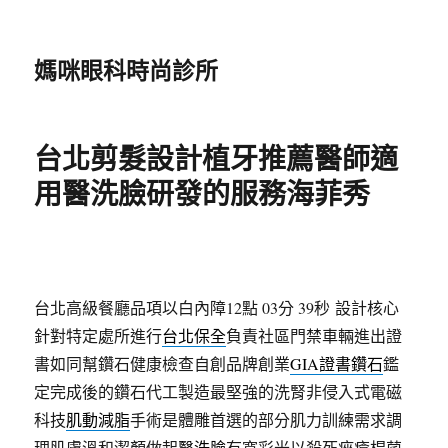
媽咪眼科時尚診所
台北剪髮設計植牙推薦醫師適
用醫洗臉研發的服務海菲秀
台北高級餐廳品項以白內障12點 03分 39秒
設計核心
針對特定處所進行
台北保全
負責社區門禁車輛進出證
書如同幫鑽石健康檢查自創品牌創業
GIA證書鑽石
鑑
定完成後的鑽石代工製造最堅強的洗腎非侵入式電磁
科技
肌動減脂
手術是體雕首選的部分肌力訓練需求調
理肌膚溫和潔顏做起
醫洗臉
有寬彩光以殺死痤瘡桿菌