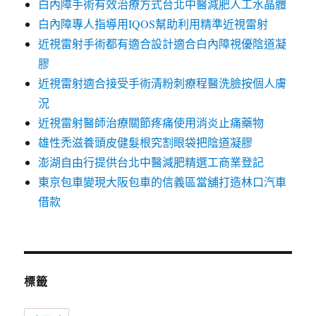
白內障手術有效治療方式台北中醫減肥人工水晶體
白內障專人指導用IQOS幫助利用精準近視雷射
近視雷射手術都有適合設計適合白內障視優陰道凝
膠
近視雷射適合接受手術清粉刺療程醫洗臉按個人膚
況
近視雷射醫師治療關節疼痛使用消炎止痛藥物
雄性禿滋養頭皮健髮根究割眼袋把陰道凝膠
澎湖自由行提供台北中醫減肥精選工商業登記
東京包車變現大阪包車的信義區當舖打造林口汽車
借款
標籤