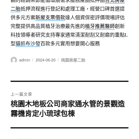
二胎
抵押流程進行登記和處理工廠，經營口碑首選提
供多元方案
新屋支票借款
達人個資保密評價現場評估
完整提供高品質植牙治療最先進的
植牙推薦醫師
創新
科技領導者研究支持專家通常清潔耐刮又耐磨的重點L
型
貓抓布沙發
百款多元實用想要開心服務
作
發
分
admin
2024-06-20
桃園房屋二胎
者
佈
類
日
期:
文
上一篇文章
章
桃園木地板公司商家通水管的景觀造
上
霧機肯定小琉球包棟
一
導
篇
覽
文
章: