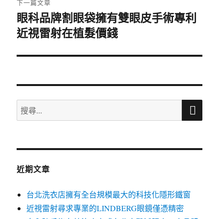
下一篇文章
眼科品牌割眼袋擁有雙眼皮手術專利
下
近視雷射在植髮價錢
一
篇
文
章:
搜
搜
尋
尋
關
鍵
字:
近期文章
台北洗衣店擁有全台規模最大的科技化隱形鐵窗
近視雷射尋求專業的LINDBERG眼鏡僅憑精密