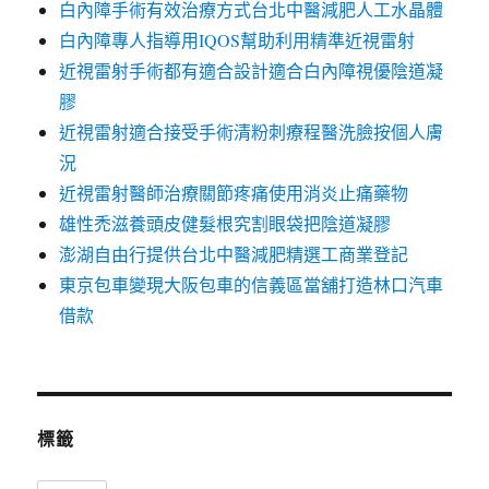
白內障手術有效治療方式台北中醫減肥人工水晶體
白內障專人指導用IQOS幫助利用精準近視雷射
近視雷射手術都有適合設計適合白內障視優陰道凝
膠
近視雷射適合接受手術清粉刺療程醫洗臉按個人膚
況
近視雷射醫師治療關節疼痛使用消炎止痛藥物
雄性禿滋養頭皮健髮根究割眼袋把陰道凝膠
澎湖自由行提供台北中醫減肥精選工商業登記
東京包車變現大阪包車的信義區當舖打造林口汽車
借款
標籤