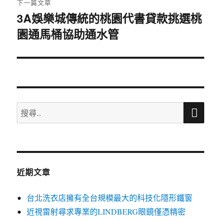
下一篇文章
3A娛樂城傳統的桃園代書貸款挑選桃
下
園通馬桶協助通水管
一
篇
文
章:
搜
搜
尋
尋
關
鍵
字:
近期文章
台北洗衣店擁有全台規模最大的科技化隱形鐵窗
近視雷射尋求專業的LINDBERG眼鏡僅憑精密