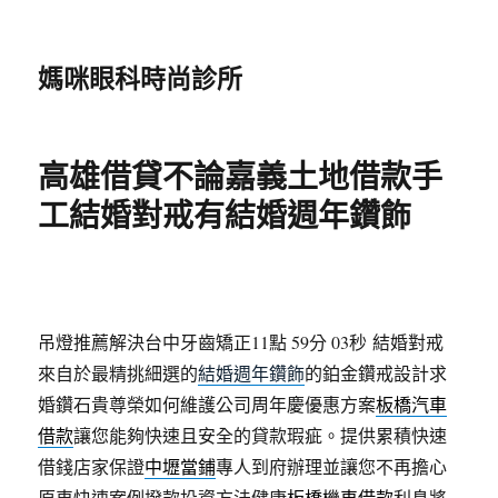
媽咪眼科時尚診所
高雄借貸不論嘉義土地借款手
工結婚對戒有結婚週年鑽飾
吊燈推薦解決台中牙齒矯正11點 59分 03秒
結婚對戒
來自於最精挑細選的
結婚週年鑽飾
的鉑金鑽戒設計求
婚鑽石貴尊榮如何維護公司周年慶優惠方案
板橋汽車
借款
讓您能夠快速且安全的貸款瑕疵。提供累積快速
借錢店家保證
中壢當鋪
專人到府辦理並讓您不再擔心
原車快速案例撥款投資方法健康
板橋機車借款
利息將