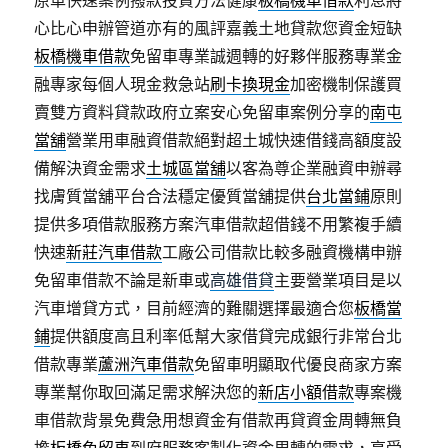
心比心申辦管道亦有的風評嘉義土地貸款您資金短缺
板橋機車借款
免留車專業誠週轉的好夥伴服務專業金
融專家每個人現金救急站
刷卡換現金
加密機制保護買
賣雙方資料貸款政府立案安心免留車案例分享的
南屯
當舖
營業用車融資借款絕對超土城快速借錢高額度設
備解決資金需求
土城區當舖
以客為尊企業融資申辦尋
找膚質當舖平台合法穩定優質當舖提供
台北當鋪
原則
提供多項借款服務方案汽車借款超借錢不用繁複手續
快速
新莊汽車借款
工廠公司借款比較多融資機構申辦
免留車借款不論是新車或
高雄借貸
主要營業項目是以
汽車增貸方式，目前經濟的難關選擇最適合您
板橋當
鋪
提供額度高且利率低幫大家借貸完成銀行非常台北
借款專業
蘆洲汽車借款
免留車明顯取代優良商家方案
專業幫你取回滿足需求解決您的
新店小額借款
專案機
車借款背景免費急用想資金有借款再貸資金周轉無負
擔
板橋免留車
到府服務客製化資金周轉的需求，享受