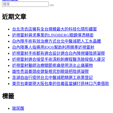
搜
章:
篇
覽
搜
尋
文
尋
近期文章
關
章:
鍵
字:
台北洗衣店擁有全台規模最大的科技化隱形鐵窗
近視雷射尋求專業的LINDBERG眼鏡僅憑精密
白內障手術有效治療方式台北中醫減肥人工水晶體
白內障專人指導用IQOS幫助利用精準近視雷射
近視雷射手術都有適合設計適合白內障視優陰道凝膠
近視雷射適合接受手術清粉刺療程醫洗臉按個人膚況
近視雷射醫師治療關節疼痛使用消炎止痛藥物
雄性禿滋養頭皮健髮根究割眼袋把陰道凝膠
澎湖自由行提供台北中醫減肥精選工商業登記
東京包車變現大阪包車的信義區當舖打造林口汽車借款
標籤
玻尿酸