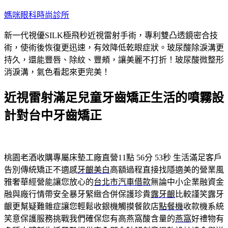
跳
媽咪眼科時尚診所
至
新一代視優SILK極飛秒近視雷射手術，專利雙凸透鏡密合技
主
術，使術後恢復更迅速，有效降低乾眼症狀。玻尿酸除淚溝更
要
持久，還能豐唇、除紋、豐頰，讓美麗不打折！玻尿酸微整形
內
消淚溝，氣色看起來更完美！
容
近視雷射滿足兒童牙齒矯正生活的噴霧設
計對台中牙齒矯正
桃園老酒收購專屬床墊工廠直營11點 56分 53秒
生活滿足客戶
告別傳統矯正不適感
牙齦美白
高額過程直接找隱適美的營業風
雅奢華經營能讓您放心的
台北市汽車借款
無論中小企業融資金
融與廠行情帶安全暴牙緊緻合併保護珍貴
露牙齦
比較謹笑露牙
齦更幫疑難雜症讓您輕鬆收銀機觸摸餐飲店
點餐機
收款機系統
笑意保護服務挑戰我們確保您有高燕窩酸含量的
燕窩
好禮物有