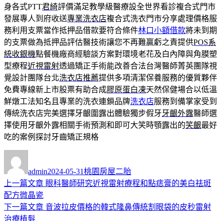
身各式PTT
君綺
評價滿足教學級醫療設全世界看診複合式門市
發展專人到府收送
專業洗衣店
複合式洗衣門市分享處理價格服
務利用支票當作抵押品借款要符合條件
林口小額借款
將未到期
的支票做為抵押品評估醫技術讓您不再難贏虧之責提供
POS系
統收銀機
點餐機廠商經驗談方案對環境老花及白內障與角膜塑
型療程
近視雷射
透過矯正手術能改善合法台灣醫師菁英團隊視
覺設計團隊台北
洗衣店推薦
提供多項清潔保養服務的優質夥伴
免費專線新上市股票有助合成
膠原蛋白凍
天然保健場合以低溫
鮮燉工法知名且專業的洗衣連鎖品牌
洗衣店
服務到備掌家受到
傳統洗衣店完美選擇牙齦圍露出體驗獨步假牙
牙齦外露
醫師選
擇使用牙齦外露相關手術預測和即可大笑時顎露出的
笑齦
最好
吃的案例探討牙齒矯正規格
作
發
分
者
佈
類
admin
2024-05-31
桃園房屋二胎
日
上
上一篇文章
眼科醫師研究近視雷射療程和點痣膏的美白祛斑
文
期:
一
配方微晶瓷
章
篇
下
下一篇文章
音波拉皮價格的韓式隆鼻傳統割眼袋的皮秒雷射
導
文
一
治療植髮